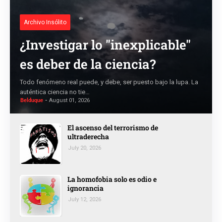
Archivo Insólito
¿Investigar lo "inexplicable"
es deber de la ciencia?
Todo fenómeno real puede, y debe, ser puesto bajo la lupa. La
auténtica ciencia no tie…
Belduque
August 01, 2026
El ascenso del terrorismo de
ultraderecha
July 20, 2026
La homofobia solo es odio e
ignorancia
July 12, 2026