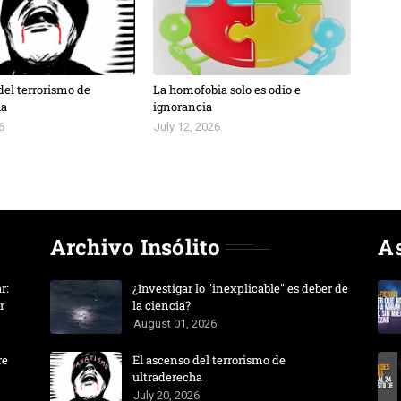
del terrorismo de
La homofobia solo es odio e
ha
ignorancia
6
July 12, 2026
Archivo Insólito
A
r:
¿Investigar lo "inexplicable" es deber de
r
la ciencia?
August 01, 2026
re
El ascenso del terrorismo de
ultraderecha
July 20, 2026