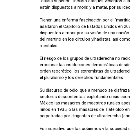
"causa superior". Incluso ataques violentos a 
están dispuestos a morir, y a matar, por su ideo
Tienen una enferma fascinación por el “martirio
asaltaron el Capitolio de Estados Unidos en 20
dispuestos a morir por su visión de una nación 
del martirio en los círculos yihadistas, así 
mentales.
El riesgo de los grupos de ultraderecha no radi
erosionar las instituciones democráticas desde
orden teocrático, los extremistas de ultrader
el pluralismo y los derechos fundamentales.
Su discurso de odio, que a menudo se disfraza 
sectores descontentos, explotando crisis econ
México las masacres de maestros rurales asesi
niños en 1935, o las masacres de Tlatelolco en
perpetradas por dirigentes de ultraderecha (en
Es imperativo que los gobiernos y la sociedad 