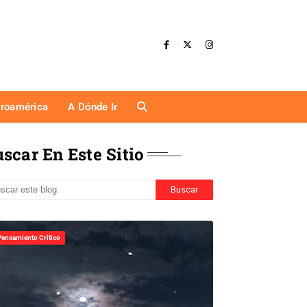
eroamérica
A Dónde Ir
scar En Este Sitio
Pensamiento Critico