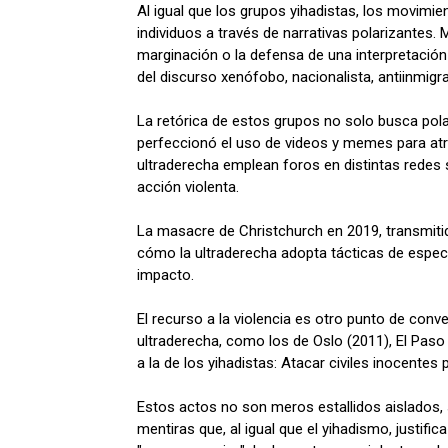
Al igual que los grupos yihadistas, los movimie
individuos a través de narrativas polarizantes. 
marginación o la defensa de una interpretación 
del discurso xenófobo, nacionalista, antiinmig
La retórica de estos grupos no solo busca polari
perfeccionó el uso de videos y memes para atr
ultraderecha emplean foros en distintas redes s
acción violenta.
La masacre de Christchurch en 2019, transmitid
cómo la ultraderecha adopta tácticas de espectá
impacto.
El recurso a la violencia es otro punto de con
ultraderecha, como los de Oslo (2011), El Paso (
a la de los yihadistas: Atacar civiles inocentes
Estos actos no son meros estallidos aislados,
mentiras que, al igual que el yihadismo, justif