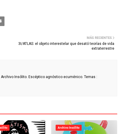
MÁS RECIENTES
3I/ATLAS: el objeto interestelar que desató teorías de vida
extraterrestre
de Archivo Insólito. Escéptico agnóstico ecuménico. Temas :
sólito
Archivo Insólito