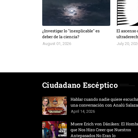
¿Investigar lo "inexplicable" es
El ascenso 
deber de la ciencia?
ultraderec
August 01, 2026
July 20, 202
Ciudadano Escéptico
Hablar cuando nadie quiere escucha
una conversación con Analú Salaza
April 14, 2026
Muere Erich von Däniken: El Homb
que Nos Hizo Creer que Nuestros
Antepasados No Eran lo