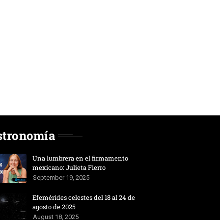
stronomía
Una lumbrera en el firmamento
mexicano: Julieta Fierro
September 19, 2025
Efemérides celestes del 18 al 24 de
agosto de 2025
August 18, 2025