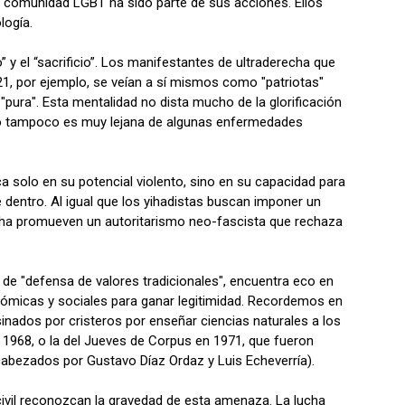
la comunidad LGBT ha sido parte de sus acciones. Ellos
logía.
” y el “sacrificio”. Los manifestantes de ultraderecha que
21, por ejemplo, se veían a sí mismos como "patriotas"
"pura". Esta mentalidad no dista mucho de la glorificación
como tampoco es muy lejana de algunas enfermedades
ca solo en su potencial violento, sino en su capacidad para
 dentro. Al igual que los yihadistas buscan imponer un
echa promueven un autoritarismo neo-fascista que rechaza
de "defensa de valores tradicionales", encuentra eco en
ómicas y sociales para ganar legitimidad. Recordemos en
nados por cristeros por enseñar ciencias naturales a los
 1968, o la del Jueves de Corpus en 1971, que fueron
cabezados por Gustavo Díaz Ordaz y Luis Echeverría).
civil reconozcan la gravedad de esta amenaza. La lucha