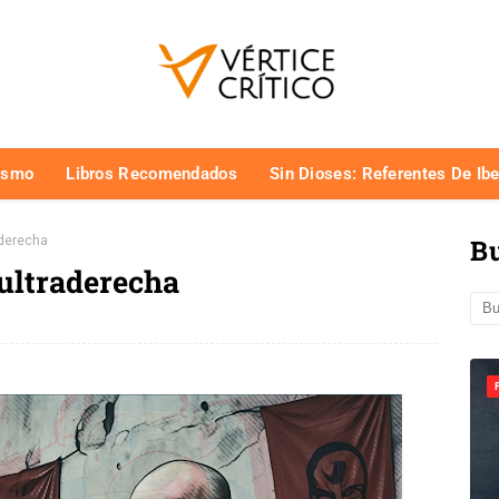
ismo
Libros Recomendados
Sin Dioses: Referentes De Ib
aderecha
Bu
 ultraderecha