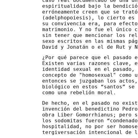
caso real documentado de una un
espiritualidad bajo la bendició
erróneamente creen que se trató
(adelphopoiesis), lo cierto es 
su convivencia era, para efecto
matrimonio. Y no fue el único c
sin tener que mencionar los rel
sexo escritos en las mismas pág
David y Jonatán o el de Rut y N
¿Por qué parece que el pasado e
Existen varias razones clave, e
identidad sexual en el pasado, 
concepto de "homosexual" como u
entonces se juzgaban los actos,
biológico en estos “santos” se 
como una rebelión moral.
De hecho, en el pasado no exist
invención del benedictino Pedro
obra Liber Gomorrhianus; pero s
los sodomitas fueron “condenado
hospitalidad, no por ser homose
tergiversación intencional de l