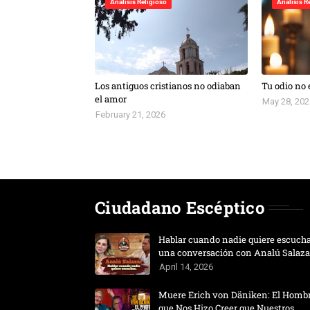
Análisis Religioso
Análisis R
Los antiguos cristianos no odiaban
Tu odio no 
el amor
May 28, 202
February 21, 2026
Ciudadano Escéptico
Hablar cuando nadie quiere escucha
una conversación con Analú Salaza
April 14, 2026
Muere Erich von Däniken: El Homb
que Nos Hizo Creer que Nuestros