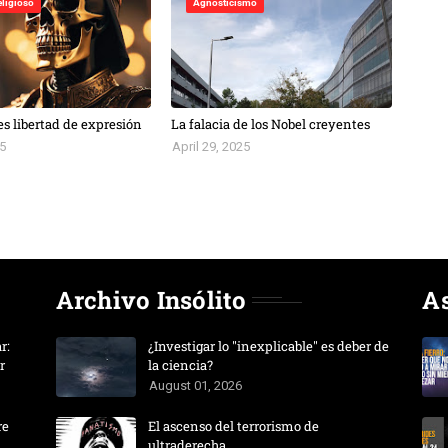
eligioso
Agnosticismo
es libertad de expresión
La falacia de los Nobel creyentes
5
April 29, 2025
Archivo Insólito
A
r:
¿Investigar lo "inexplicable" es deber de
r
la ciencia?
August 01, 2026
re
El ascenso del terrorismo de
ultraderecha