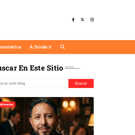
eroamérica
A Dónde Ir
scar En Este Sitio
Referentes