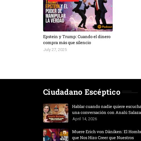
Epstein y Trump: Cuando el dinero
compra más que silencio
July 27, 2025
Ciudadano Escéptico
Hablar cuando nadie quiere escucha
una conversación con Analú Salaza
April 14, 2026
Muere Erich von Däniken: El Homb
que Nos Hizo Creer que Nuestros