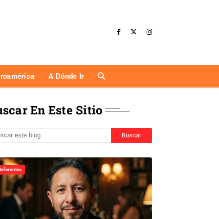
eroamérica
A Dónde Ir
scar En Este Sitio
Referentes