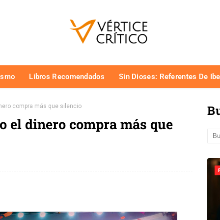
ismo
Libros Recomendados
Sin Dioses: Referentes De Ib
inero compra más que silencio
Bu
o el dinero compra más que