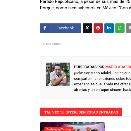
Partido Republicano, a pesar de sus más de 25
Porque, como bien sabemos en México: "Con dine
Facebook
Twitt
ANTIGUOS
er
PUBLICADAS POR
MARIO ADALID
¡Hola! Soy Mario Adalid, un tipo cu
comparto mis reflexiones sobre todo
experiencias que la vida me ofrec
abiertas y un enfoque sincero hac
TAL VEZ TE INTERESEN ESTAS ENTRADAS
Amistades Turbias