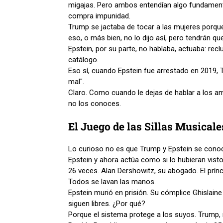
migajas. Pero ambos entendían algo fundamenta
compra impunidad.
Trump se jactaba de tocar a las mujeres porque
eso, o más bien, no lo dijo así, pero tendrán qu
Epstein, por su parte, no hablaba, actuaba: re
catálogo.
Eso sí, cuando Epstein fue arrestado en 2019, 
mal".
Claro. Como cuando le dejas de hablar a los am
no los conoces.
El Juego de las Sillas Musical
Lo curioso no es que Trump y Epstein se cono
Epstein y ahora actúa como si lo hubieran visto 
26 veces. Alan Dershowitz, su abogado. El prín
Todos se lavan las manos.
Epstein murió en prisión. Su cómplice Ghislaine 
siguen libres. ¿Por qué?
Porque el sistema protege a los suyos. Trump, 