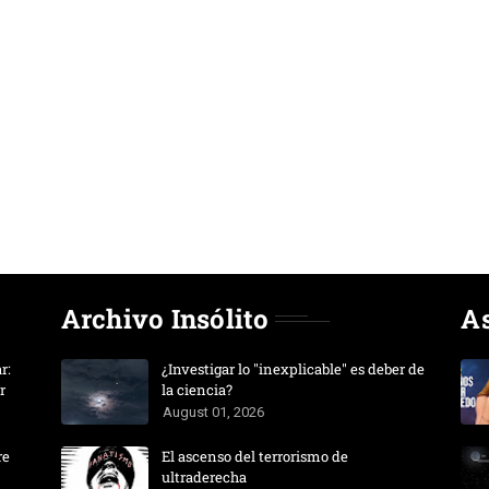
Archivo Insólito
A
r:
¿Investigar lo "inexplicable" es deber de
r
la ciencia?
August 01, 2026
re
El ascenso del terrorismo de
ultraderecha