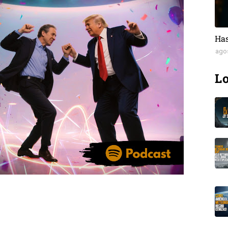
Has
ago
Lo