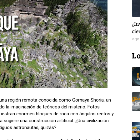
¿In
cie
ago
Lo
n una región remota conocida como Gornaya Shoria, un
o la imaginación de teóricos del misterio. Fotos
uestran enormes bloques de roca con ángulos rectos y
 sugiere una construcción artificial. ¿Una civilización
tiguos astronautas, quizás?