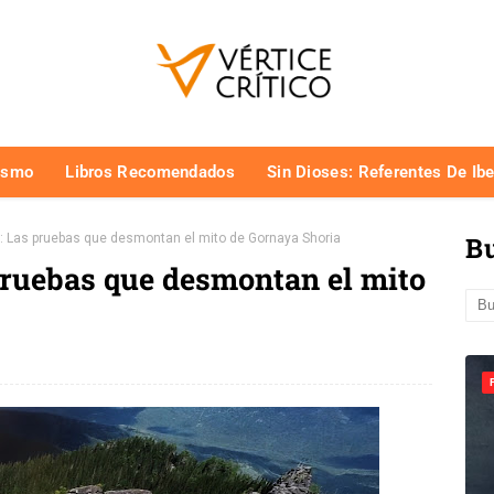
ismo
Libros Recomendados
Sin Dioses: Referentes De Ib
r: Las pruebas que desmontan el mito de Gornaya Shoria
Bu
pruebas que desmontan el mito