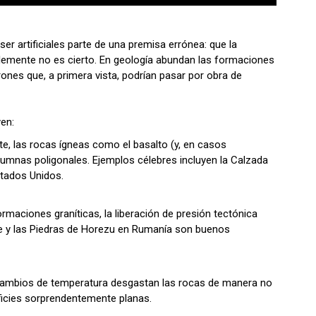
r artificiales parte de una premisa errónea: que la
plemente no es cierto. En geología abundan las formaciones
rones que, a primera vista, podrían pasar por obra de
en:
te, las rocas ígneas como el basalto (y, en casos
olumnas poligonales. Ejemplos célebres incluyen la Calzada
stados Unidos.
ormaciones graníticas, la liberación de presión tectónica
te y las Piedras de Horezu en Rumanía son buenos
los cambios de temperatura desgastan las rocas de manera no
ficies sorprendentemente planas.