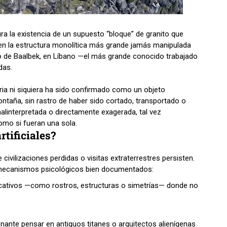
ra la existencia de un supuesto “bloque” de granito que
a en la estructura monolítica más grande jamás manipulada
o de Baalbek, en Líbano —el más grande conocido trabajado
das.
oria ni siquiera ha sido confirmado como un objeto
ntaña, sin rastro de haber sido cortado, transportado o
malinterpretada o directamente exagerada, tal vez
omo si fueran una sola.
rtificiales?
 civilizaciones perdidas o visitas extraterrestres persisten.
s mecanismos psicológicos bien documentados:
ficativos —como rostros, estructuras o simetrías— donde no
ante pensar en antiguos titanes o arquitectos alienígenas