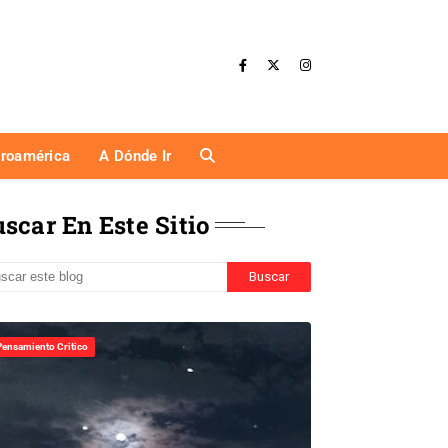
eroamérica
A Dónde Ir
scar En Este Sitio
Pensamiento Critico