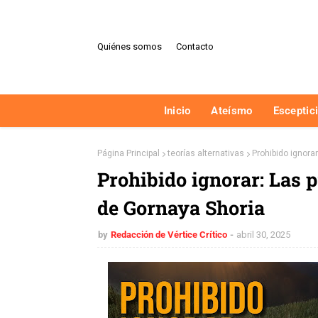
Quiénes somos
Contacto
Inicio
Ateísmo
Esceptic
Página Principal
teorías alternativas
Prohibido ignora
Prohibido ignorar: Las 
de Gornaya Shoria
by
Redacción de Vértice Crítico
abril 30, 2025