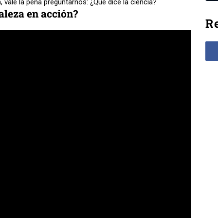
, vale la pena preguntarnos: ¿Qué dice la ciencia?
aleza en acción?
Re