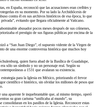
as, en España, reconoció que las acusaciones eran creíbles y
rotegerlas en su momento. Por su lado la Archidiócesis de
uso contra él en sus archivos históricos de esa época, lo que
 privada”, evitando que llegara oficialmente al Vaticano.
 abominable abusador pocos meses después de sus crímenes,
riorizaba el prestigio de sus figuras públicas por encima de la
onizó a “San Juan Diego”, el supuesto vidente de la Virgen de
nto de una enorme controversia histórica que muchos hoy
hulenburg, quien fuera abad de la Basílica de Guadalupe,
era sólo un símbolo y no un personaje real. Según su
contemporáneas a 1531 que avalaran su existencia.
strategia para la Iglesia en México, priorizando el fervor
igor científico e histórico, sin olvidar los millones de pesos que
o.
de una aparente fe inquebrantable que, al mismo tiempo, operó
ientras su gran carisma “unificaba al mundo”, su
e consolidaran en los pasillos de la Iglesia. Reconocer estas