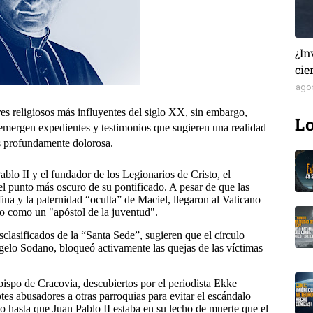
¿In
cie
ago
es religiosos más influyentes del siglo XX, sin embargo,
Lo
 emergen expedientes y testimonios que sugieren una realidad
s profundamente dolorosa.
blo II y el fundador de los Legionarios de Cristo, el
l punto más oscuro de su pontificado. A pesar de que las
ina y la paternidad “oculta” de Maciel, llegaron al Vaticano
o como un "apóstol de la juventud".
sclasificados de la “Santa Sede”, sugieren que el círculo
gelo Sodano, bloqueó activamente las quejas de las víctimas
ispo de Cracovia, descubiertos por el periodista Ekke
es abusadores a otras parroquias para evitar el escándalo
no hasta que Juan Pablo II estaba en su lecho de muerte que el