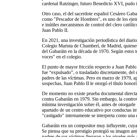
cardenal Ratzinger, futuro Benedicto XVI, pudo in
Otro caso, el del sacerdote español Cesáreo Gab
como "Pescador de Hombres", es uno de los ejemp
e inútiles mecanismos de control del clero católic
Juan Pablo II.
En 2021, una investigación periodística del diario
Colegio Marista de Chamberí, de Madrid, quienes
del Gabaráin en la década de 1970. Según estos t
voces" en el colegio.
El punto de mayor fricción respecto a Juan Pablo 
fue “expulsado”, o trasladado discretamente, del c
padres de las víctimas. Pero en marzo de 1979, a
sospechas, Juan Pablo II le otorgó el título hono
De momento no existe prueba documental directa 
contra Gabaráin en 1979. Sin embargo, la controve
mínima investigación sobre él, antes de otorgarle
apartado de un centro educativo por conductas im
"castigado" internamente se interpreta como una e
Gabaráin era un compositor muy influyente, cuyas
Se piensa que su prestigio protegió su imagen ante
padres de sus víctimas llegaran a los niveles más 