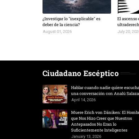
¿Investigar lo "inexplicable" es
El ascenso 
deber de la ciencia?
ultraderec
August 01, 2026
July 20, 202
Ciudadano Escéptico
Hablar cuando nadie quiere escucha
una conversación con Analú Salaza
April 14, 2026
Muere Erich von Däniken: El Homb
que Nos Hizo Creer que Nuestros
Antepasados No Eran lo
Suficientemente Inteligentes
January 13, 2026