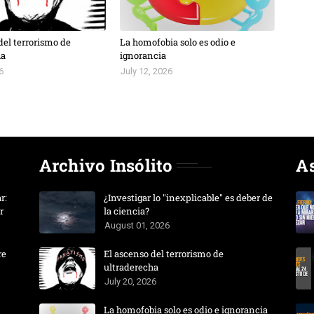
del terrorismo de
La homofobia solo es odio e
ha
ignorancia
6
July 12, 2026
Archivo Insólito
A
r:
¿Investigar lo "inexplicable" es deber de
r
la ciencia?
August 01, 2026
re
El ascenso del terrorismo de
ultraderecha
July 20, 2026
La homofobia solo es odio e ignorancia