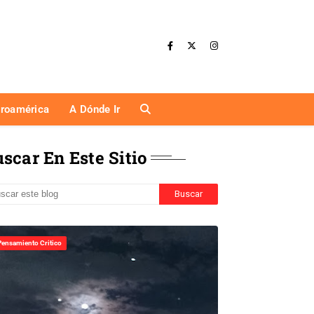
eroamérica
A Dónde Ir
scar En Este Sitio
Pensamiento Critico