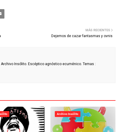
MÁS RECIENTES
a
Dejemos de cazar fantasmas y ovnis
de Archivo Insólito. Escéptico agnóstico ecuménico. Temas :
sólito
Archivo Insólito