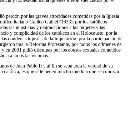
usticia y honestidad hacia quienes fueron silenciados por el
ió perdón por las graves atrocidades cometidas por la Iglesia
ífico italiano Galileo Galilei (1633), por los católicos
todas las injusticias y degradaciones a las mujeres y las
lencio y complicidad de los católicos en el Holocausto, por la
y las condenas injustas de la Inquisición, por la participación de
surgieron tras la Reforma Protestante, por todos los crímenes de
, y en 2001 pidió disculpas por los abusos sexuales cometidos
ticia a todas las víctimas.
nos de Juan Pablo II y al fin se sepa toda la verdad de su
sia católica, es que sí le tienen mucho miedo a que se conozca