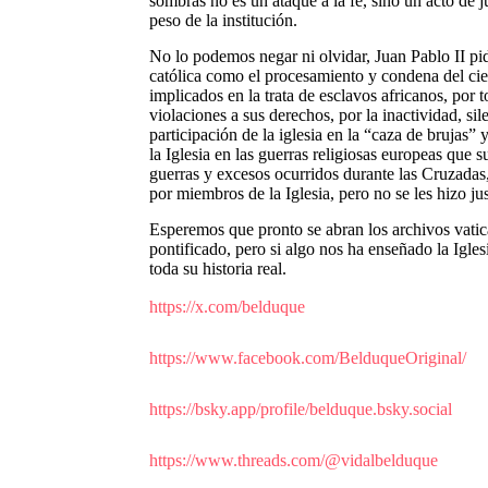
sombras no es un ataque a la fe, sino un acto de j
peso de la institución.
No lo podemos negar ni olvidar, Juan Pablo II pid
católica como el procesamiento y condena del cient
implicados en la trata de esclavos africanos, ​por 
violaciones a sus derechos, por la inactividad, si
participación de la iglesia en la “caza de brujas” 
la Iglesia en las guerras religiosas europeas que 
guerras y excesos ocurridos durante las Cruzadas
por miembros de la Iglesia, pero no se les hizo jus
Esperemos que pronto se abran los archivos vatica
pontificado, pero si algo nos ha enseñado la Igle
toda su historia real.
https://x.com/belduque
https://www.facebook.com/BelduqueOriginal/
https://bsky.app/profile/belduque.bsky.social
https://www.threads.com/@vidalbelduque