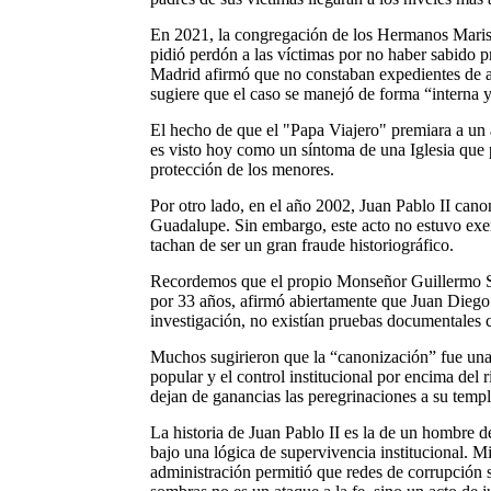
En 2021, la congregación de los Hermanos Marist
pidió perdón a las víctimas por no haber sabido p
Madrid afirmó que no constaban expedientes de ab
sugiere que el caso se manejó de forma “interna y
El hecho de que el "Papa Viajero" premiara a un
es visto hoy como un síntoma de una Iglesia que p
protección de los menores.
Por otro lado, en el año 2002, Juan Pablo II can
Guadalupe. Sin embargo, este acto no estuvo exe
tachan de ser un gran fraude historiográfico.
Recordemos que el propio Monseñor Guillermo Sc
por 33 años, afirmó abiertamente que Juan Diego 
investigación, no existían pruebas documentales 
Muchos sugirieron que la “canonización” fue una e
popular y el control institucional por encima del r
dejan de ganancias las peregrinaciones a su templ
La historia de Juan Pablo II es la de un hombre 
bajo una lógica de supervivencia institucional. M
administración permitió que redes de corrupción s