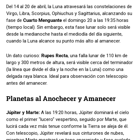
Del 14 al 20 de abril, la Luna atravesará las constelaciones de
Virgo, Libra, Scorpius, Ophiuchus y Sagittarius, alcanzando su
fase de
Cuarto Menguante
el domingo 20 a las 19:35 horas
(tiempo local). Sin embargo, esta fase lunar solo será visible
desde la medianoche hasta el mediodía del día siguiente,
cuando la Luna alcance su punto más alto al amanecer.
Un dato curioso:
Rupes Recta
, una falla lunar de 110 km de
largo y 300 metros de altura, será visible cerca del terminador
(la línea que divide el día y la noche en la Luna) como una
delgada raya blanca. Ideal para observación con telescopio
antes del amanecer.
Planetas al Anochecer y Amanecer
Júpiter y Marte:
A las 19:20 horas, Júpiter dominará el cielo
como el primer "lucero" vespertino, seguido por Marte, que
lucirá cada vez más tenue conforme la Tierra se aleja de él.
Con telescopio, Júpiter revelará sus cinturones de nubes,
mientras Marte mostrará un tono anaranjado y fase ovalada.